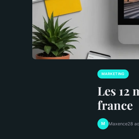
MARKETING
Les 12 
france
M
Maxence
28 a