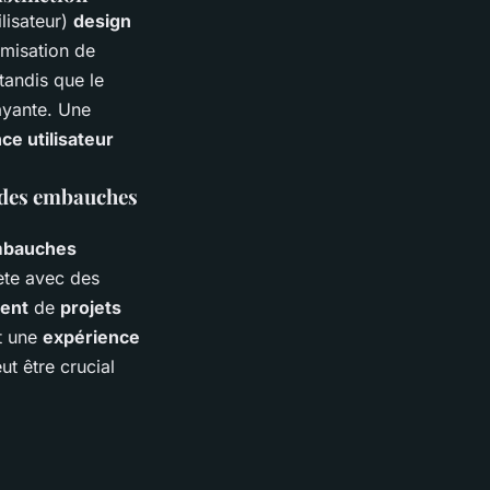
ilisateur)
design
imisation de
 tandis que le
ayante. Une
ce utilisateur
u des embauches
bauches
te avec des
ent
de
projets
t une
expérience
t être crucial