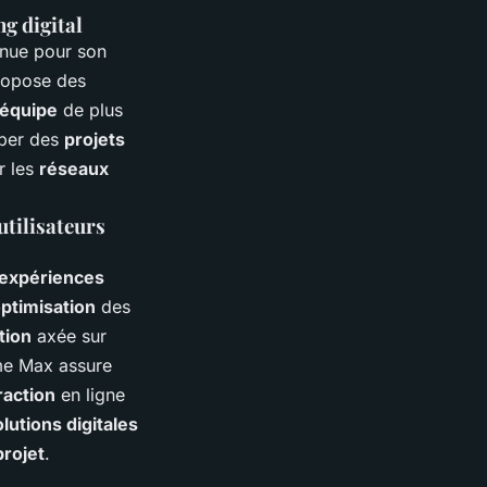
ng digital
nue pour son
propose des
équipe
de plus
per des
projets
r les
réseaux
tilisateurs
expériences
ptimisation
des
tion
axée sur
me Max assure
raction
en ligne
lutions digitales
projet
.