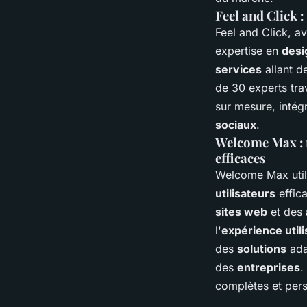
Feel and Click :
Feel and Click, a
expertise en
desi
services
allant d
de 30 experts trav
sur mesure, intég
sociaux
.
Welcome Max : 
efficaces
Welcome Max util
utilisateurs
effic
sites web
et des
l'
expérience util
des
solutions
ada
des
entreprises
.
complètes et per