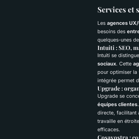
Services et 
Les
agences UX/
besoins des
entr
quelques-unes d
Intuiti : SEO, 
Intuiti se disting
sociaux
. Cette
a
pour optimiser la
intégrée permet d
Upgrade : organ
Upgrade se concen
équipes clientes
directe, facilitant
travaille en étroi
efficaces.
Cosavostra : con