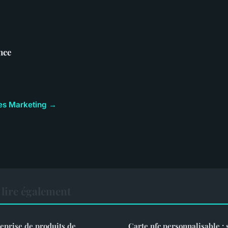
nce
cles Marketing →
lire également
prise de produits de
Carte nfc personnalisable : 