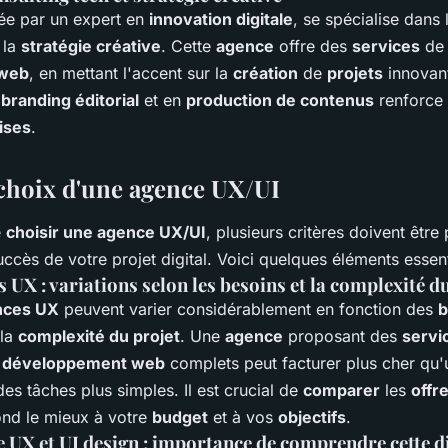
ée par un expert en
innovation digitale
, se spécialise dans
 la
stratégie créative
. Cette
agence
offre des
services
d
 web
, en mettant l'accent sur la
création
de
projets
innovant
n
branding éditorial
et en
production de contenus
renforce
ises
.
 choix d'une agence UX/UI
e
choisir une agence UX/UI
, plusieurs critères doivent être
uccès de votre projet digital. Voici quelques éléments essent
 UX : variations selon les besoins et la complexité d
nces UX
peuvent varier considérablement en fonction des
b
 la
complexité du projet
. Une
agence
proposant des
servi
e
développement web
complets peut facturer plus cher qu
es tâches plus simples. Il est crucial de
comparer
les
offr
ond le mieux à votre
budget
et à vos
objectifs
.
e UX et UI design : importance de comprendre cette d