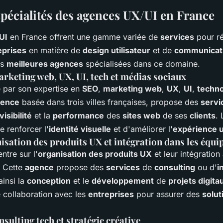
spécialités des agences UX/UI en France
UI
en France offrent une gamme variée de
services
pour r
eprises
en matière de
design utilisateur
et de
communicati
es
meilleures agences
spécialisées dans ce domaine.
marketing web, UX, UI, tech et médias sociaux
ue par son expertise en
SEO
,
marketing web
,
UX
,
UI
,
techno
gence
basée dans trois villes françaises, propose des
servi
visibilité
et la
performance
des
sites web
de ses
clients
.
e renforcer l'
identité visuelle
et d'améliorer l'
expérience u
isation des produits UX et intégration dans les équip
tre sur l'
organisation des produits UX
et leur intégration
. Cette
agence
propose des
services
de
consulting
ou d'
i
 ainsi la
conception
et le
développement
de
projets digita
te collaboration avec les
entreprises
pour assurer des
solut
sulting tech et stratégie créative