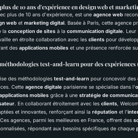
 plus de 10 ans d'expérience en design web et marketi
vec plus de 10 ans d'expérience, est une
agence web
recon
gn web
et
marketing digital
. Basée à Paris, cette agence 
e la
conception de sites
à la
communication digitale
. Leur
aille en étroite collaboration avec les
clients
pour dévelop
rant des
applications mobiles
et une présence renforcée su
méthodologies test-and-learn pour des expériences u
ise des méthodologies
test-and-learn
pour concevoir des
aces. Cette
agence digitale
parisienne se spécialise dans l'
o
applications mobiles
grâce à une
stratégie de communica
isateur
. En collaborant étroitement avec les
clients
, Welco
ptées et innovantes, renforçant ainsi la
réputation
et l'
inte
 Ces agences, parmi les meilleures en France, offrent des
so
sonnalisées, répondant aux besoins spécifiques de chaque