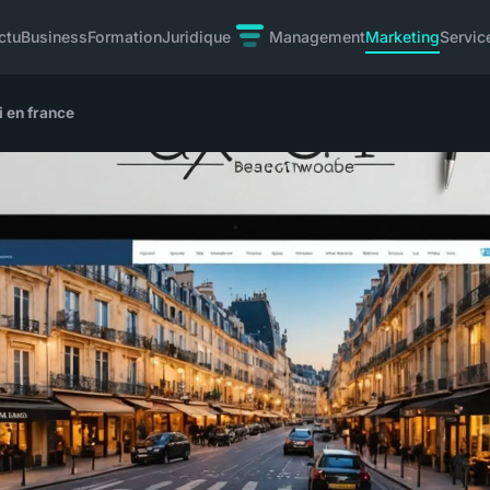
ctu
Business
Formation
Juridique
Management
Marketing
Servic
i en france