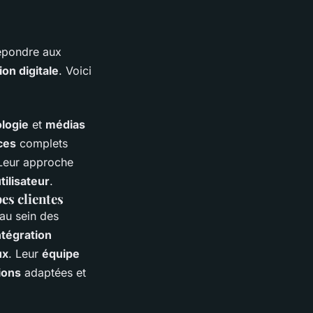
épondre aux
on digitale
. Voici
logie
et
médias
ces
complets
 Leur approche
tilisateur
.
es clientes
 au sein des
ntégration
ux
. Leur
équipe
ions
adaptées et