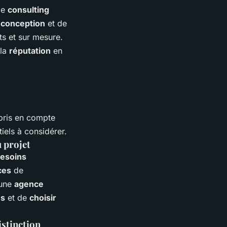
 le
consulting
e
conception
et de
s et sur mesure.
 la
réputation
en
 pris en compte
iels à considérer.
u projet
esoins
ces
de
'une
agence
es
et de
choisir
istinction