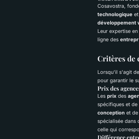
Cosavostra, fond
technologique
et
développement
Leur expertise e
ligne des
entrepr
Critères de
Lorsqu'il s'agit d
pour garantir le s
Prix des agences
Les
prix
des
age
spécifiques et de
conception
et d
spécialisée dans d
celle qui corresp
Différence entr