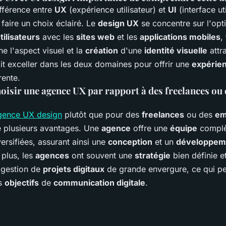
fférence entre
UX
(expérience utilisateur) et
UI
(interface ut
 faire un choix éclairé. Le
design UX
se concentre sur l'opt
tilisateurs
avec les
sites web
et les
applications mobiles
,
e l'aspect visuel et la
création
d'une
identité visuelle
attr
t exceller dans les deux domaines pour offrir une
expérien
rente.
oisir une agence UX par rapport à des freelances o
gence UX design
plutôt que pour des
freelances
ou des
em
 plusieurs avantages. Une
agence
offre une
équipe
complè
ersifiées, assurant ainsi une
conception
et un
développem
 plus, les
agences
ont souvent une
stratégie
bien définie e
 gestion de
projets digitaux
de grande envergure, ce qui peu
os
objectifs
de
communication digitale
.